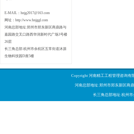
E-MAIL：hnjg2017@163.com
网址：
http://www.hnjggl.com
河南总部地址:郑州市郑东新区商鼎路与
嘉园路交叉口路西华润新时代广场3号楼
26层
长三角总部:杭州市余杭区五常街道沐源
生物科技园D座5楼
Copyright 河南精工工程管理咨询
河南总部地址:郑州市郑东新区商鼎
长三角总部地址:杭州市