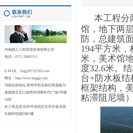
本工程分
馆，地下两
防，总建筑面
194平方米，
河南精工工程管理咨询有限公司
米
，美术馆地
电话：0371-58603111
度32.6米
E-MAIL：hnjg2017@163.com
台+防水板
网址：
http://www.hnjggl.com
河南总部地址:郑州市郑东新区商鼎路与
框架结构，美
嘉园路交叉口路西华润新时代广场3号楼
粘滞阻尼墙
26层
长三角总部:杭州市余杭区五常街道沐源
生物科技园D座5楼