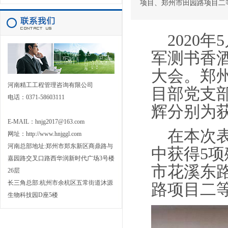
项目、郑州市田园路项目二
2020
年
5
军测书香
大会。郑
河南精工工程管理咨询有限公司
目部党支
电话：0371-58603111
辉分别为
E-MAIL：hnjg2017@163.com
在本次表
网址：
http://www.hnjggl.com
河南总部地址:郑州市郑东新区商鼎路与
中获得
5
项
嘉园路交叉口路西华润新时代广场3号楼
市花溪东
26层
长三角总部:杭州市余杭区五常街道沐源
路项目二
生物科技园D座5楼